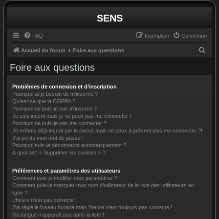
SENS
FAQ
Inscription
Connexion
R
Accueil du forum
Foire aux questions
e
Foire aux questions
c
h
Problèmes de connexion et d’inscription
Pourquoi ai-je besoin de m’inscrire ?
e
Qu’est-ce que la COPPA ?
Pourquoi ne puis-je pas m’inscrire ?
r
Je suis inscrit mais je ne peux pas me connecter !
c
Pourquoi ne puis-je pas me connecter ?
Je m’étais déjà inscrit par le passé mais ne peux à présent plus me connecter ?!
h
J’ai perdu mon mot de passe !
e
Pourquoi suis-je déconnecté automatiquement ?
À quoi sert « Supprimer les cookies » ?
r
Préférences et paramètres des utilisateurs
Comment puis-je modifier mes paramètres ?
Comment puis-je masquer mon nom d’utilisateur de la liste des utilisateurs en
ligne ?
L’heure n’est pas correcte !
J’ai réglé le fuseau horaire mais l’heure n’est toujours pas correcte !
Ma langue n’apparaît pas dans la liste !