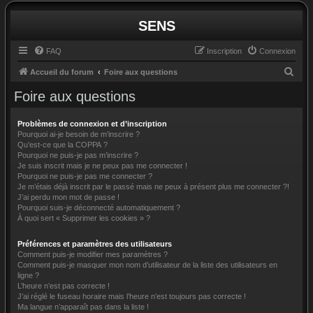
SENS
FAQ
Inscription
Connexion
R
Accueil du forum
Foire aux questions
e
Foire aux questions
c
h
Problèmes de connexion et d’inscription
Pourquoi ai-je besoin de m’inscrire ?
e
Qu’est-ce que la COPPA ?
Pourquoi ne puis-je pas m’inscrire ?
r
Je suis inscrit mais je ne peux pas me connecter !
c
Pourquoi ne puis-je pas me connecter ?
Je m’étais déjà inscrit par le passé mais ne peux à présent plus me connecter ?!
h
J’ai perdu mon mot de passe !
e
Pourquoi suis-je déconnecté automatiquement ?
À quoi sert « Supprimer les cookies » ?
r
Préférences et paramètres des utilisateurs
Comment puis-je modifier mes paramètres ?
Comment puis-je masquer mon nom d’utilisateur de la liste des utilisateurs en
ligne ?
L’heure n’est pas correcte !
J’ai réglé le fuseau horaire mais l’heure n’est toujours pas correcte !
Ma langue n’apparaît pas dans la liste !