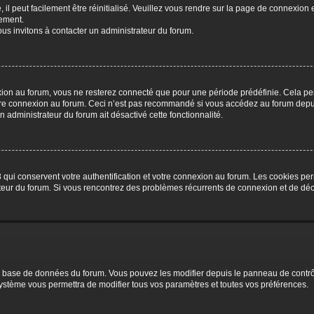
l peut facilement être réinitialisé. Veuillez vous rendre sur la page de connexion e
ement.
us invitons à contacter un administrateur du forum.
ion au forum, vous ne resterez connecté que pour une période prédéfinie. Cela perm
otre connexion au forum. Ceci n’est pas recommandé si vous accédez au forum depuis
un administrateur du forum ait désactivé cette fonctionnalité.
qui conservent votre authentification et votre connexion au forum. Les cookies perm
trateur du forum. Si vous rencontrez des problèmes récurrents de connexion et de d
 la base de données du forum. Vous pouvez les modifier depuis le panneau de contrôle
système vous permettra de modifier tous vos paramètres et toutes vos préférences.