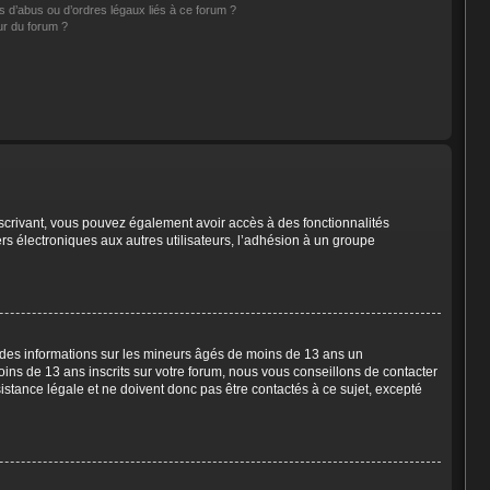
 d’abus ou d’ordres légaux liés à ce forum ?
ur du forum ?
inscrivant, vous pouvez également avoir accès à des fonctionnalités
ers électroniques aux autres utilisateurs, l’adhésion à un groupe
t des informations sur les mineurs âgés de moins de 13 ans un
ns de 13 ans inscrits sur votre forum, nous vous conseillons de contacter
istance légale et ne doivent donc pas être contactés à ce sujet, excepté