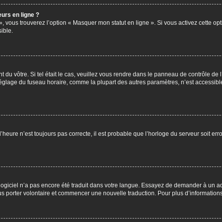
urs en ligne ?
», vous trouverez l’option « Masquer mon statut en ligne ». Si vous activez cette op
ible.
nt du vôtre. Si tel était le cas, veuillez vous rendre dans le panneau de contrôle de l
glage du fuseau horaire, comme la plupart des autres paramètres, n’est accessible qu’
l’heure n’est toujours pas correcte, il est probable que l’horloge du serveur soit er
le logiciel n’a pas encore été traduit dans votre langue. Essayez de demander à un adm
ous porter volontaire et commencer une nouvelle traduction. Pour plus d’information