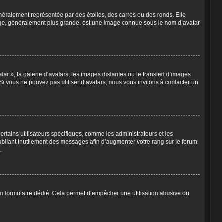
néralement représentée par des étoiles, des carrés ou des ronds. Elle
image, généralement plus grande, est une image connue sous le nom d’avatar
ar », la galerie d’avatars, les images distantes ou le transfert d’images
 Si vous ne pouvez pas utiliser d’avatars, nous vous invitons à contacter un
rtains utilisateurs spécifiques, comme les administrateurs et les
ubliant inutilement des messages afin d’augmenter votre rang sur le forum.
.
is un formulaire dédié. Cela permet d’empêcher une utilisation abusive du