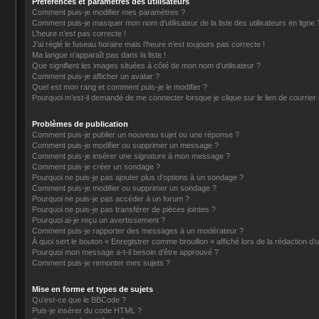
Préférences et paramètres des utilisateurs
Comment puis-je modifier mes paramètres ?
Comment puis-je masquer mon nom d’utilisateur de la liste des utilisateurs en ligne 
L’heure n’est pas correcte !
J’ai réglé le fuseau horaire mais l’heure n’est toujours pas correcte !
Ma langue n’apparaît pas dans la liste !
Que signifient les images situées à côté de mon nom d’utilisateur ?
Comment puis-je afficher un avatar ?
Quel est mon rang et comment puis-je le modifier ?
Pourquoi m’est-il demandé de me connecter lorsque je clique sur le lien de courrier é
Problèmes de publication
Comment puis-je publier un nouveau sujet ou une réponse ?
Comment puis-je modifier ou supprimer un message ?
Comment puis-je insérer une signature à mon message ?
Comment puis-je créer un sondage ?
Pourquoi ne puis-je pas ajouter plus d’options à un sondage ?
Comment puis-je modifier ou supprimer un sondage ?
Pourquoi ne puis-je pas accéder à un forum ?
Pourquoi ne puis-je pas transférer de pièces jointes ?
Pourquoi ai-je reçu un avertissement ?
Comment puis-je rapporter des messages à un modérateur ?
À quoi sert le bouton « Enregistrer comme brouillon » affiché lors de la rédaction d’u
Pourquoi mon message a-t-il besoin d’être approuvé ?
Comment puis-je remonter mes sujets ?
Mise en forme et types de sujets
Qu’est-ce que le BBCode ?
Puis-je insérer du code HTML ?