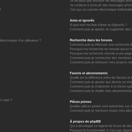
Je ne peux pas envoyer de messages privé
Je continue à recevoir des messages privés 
?
J’ai reçu un courrier électronique indésirabl
Amis et ignorés
À quoi sert ma liste d’amis et d’ignorés ?
Comment puis-je ajouter ou supprimer des uti
Recherche dans les forums
lectronique d’un utilisateur ?
Comment puis-je effectuer une recherche 
Pourquoi ma recherche ne renvoie aucun ré
Pourquoi ma recherche renvoie à une page 
Comment puis-je rechercher des membres
Comment puis-je retrouver mes propres me
Favoris et abonnements
Quelle est la différence entre les favoris e
Comment puis-je ajouter aux favoris ou m’a
Comment puis-je m’abonner à un forum spéc
Comment puis-je résilier mes abonnements
n sujet ?
Pièces jointes
Quelles pièces jointes sont autorisées sur 
Comment puis-je retrouver toutes mes pièce
À propos de phpBB
Qui a développé ce logiciel de forum de dis
Pourquoi la fonctionnalité X n’est pas dispon