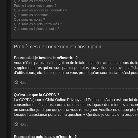
Que sont les émoticônes ?
Puis-je insérer des images ?
Que sont les annonces générales ?
Que sont les annonces ?
Que sont les notes ?
Que sont les sujets verrouillés ?
Que sont les icônes de sujet ?
Problèmes de connexion et d’inscription
Pourquoi ai-je besoin de m’inscrire ?
Vous n’êtes pas dans l’obligation de le faire, mais les administrateurs du 
supplémentaires qui ne sont pas disponibles aux visiteurs, tels que l’affich
d’utilisateurs, etc. L’inscription ne vous prend qu’un court instant, c’est 
Haut
Qu’est-ce que la COPPA ?
La COPPA (pour « Child Online Privacy and Protection Act ») est une loi d
consentement écrit des parents ou des tuteurs légaux des mineurs concerné
un conseiller juridique qui pourra vous renseigner. Veuillez noter que php
lorsque l’assistance porte sur la question « Qui dois-je contacter à propo
Haut
Pourquoi ne puis-je pas m’inscrire ?