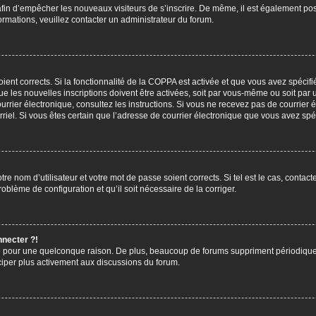
s afin d’empêcher les nouveaux visiteurs de s’inscrire. De même, il est également pos
nformations, veuillez contacter un administrateur du forum.
soient corrects. Si la fonctionnalité de la COPPA est activée et que vous avez spécif
 les nouvelles inscriptions doivent être activées, soit par vous-même ou soit par u
 courrier électronique, consultez les instructions. Si vous ne recevez pas de courr
ourriel. Si vous êtes certain que l’adresse de courrier électronique que vous avez sp
re nom d’utilisateur et votre mot de passe soient corrects. Si tel est le cas, contac
roblème de configuration et qu’il soit nécessaire de la corriger.
nnecter ?!
e pour une quelconque raison. De plus, beaucoup de forums suppriment périodiquement
iciper plus activement aux discussions du forum.