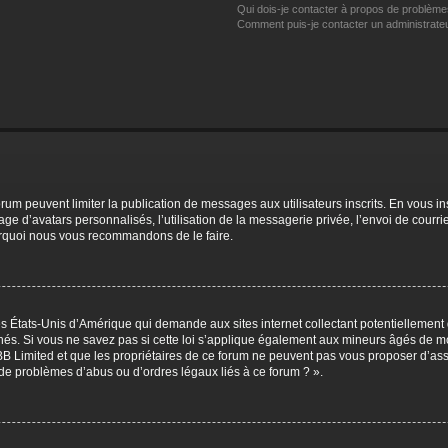
Qui dois-je contacter à propos de problèmes
Comment puis-je contacter un administrate
forum peuvent limiter la publication de messages aux utilisateurs inscrits. En vous 
age d’avatars personnalisés, l’utilisation de la messagerie privée, l’envoi de courri
pourquoi nous vous recommandons de le faire.
es États-Unis d’Amérique qui demande aux sites internet collectant potentiellemen
s. Si vous ne savez pas si cette loi s’applique également aux mineurs âgés de moi
BB Limited et que les propriétaires de ce forum ne peuvent pas vous proposer d’ass
s de problèmes d’abus ou d’ordres légaux liés à ce forum ? ».