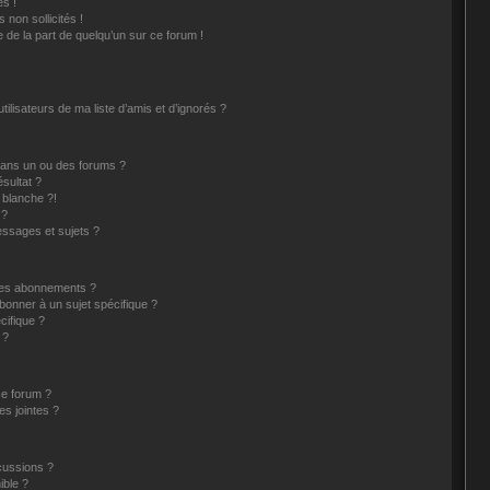
s !
non sollicités !
e de la part de quelqu’un sur ce forum !
lisateurs de ma liste d’amis et d’ignorés ?
dans un ou des forums ?
sultat ?
blanche ?!
 ?
ssages et sujets ?
t les abonnements ?
bonner à un sujet spécifique ?
ifique ?
 ?
ce forum ?
s jointes ?
cussions ?
ible ?