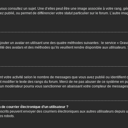
vous consultez un sujet. Une d’elles peut être une image associée à votre rang, gé
z publié, ou permet de différencier votre statut particulier sur le forum. L’autre 
jouter un avatar en utilisant une des quatre méthodes suivantes : le service « Gravat
ité des avatars et des méthodes qu’ils veuillent rendre disponible aux utilisateurs.
nt votre activité selon le nombre de messages que vous avez publié ou identifient ce
t modifier le texte des rangs du forum. Merci de ne pas abuser de ce système en p
u un modérateur pourra vous sanctionner en abaissant votre compteur de messages
de courrier électronique d’un utilisateur ?
rs inscrits peuvent envoyer des courriers électroniques aux autres utilisateurs depu
es robots.