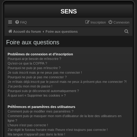
SENS
FAQ
Inscription
Connexion
R
Accueil du forum
Foire aux questions
e
Foire aux questions
c
h
Problèmes de connexion et d’inscription
Pourquoi ai-je besoin de m’inscrire ?
e
Qu’est-ce que la COPPA ?
Pourquoi ne puis-je pas m’inscrire ?
r
Je suis inscrit mais je ne peux pas me connecter !
c
Pourquoi ne puis-je pas me connecter ?
Je m’étais déjà inscrit par le passé mais ne peux à présent plus me connecter ?!
h
J’ai perdu mon mot de passe !
e
Pourquoi suis-je déconnecté automatiquement ?
À quoi sert « Supprimer les cookies » ?
r
Préférences et paramètres des utilisateurs
Comment puis-je modifier mes paramètres ?
Comment puis-je masquer mon nom d’utilisateur de la liste des utilisateurs en
ligne ?
L’heure n’est pas correcte !
J’ai réglé le fuseau horaire mais l’heure n’est toujours pas correcte !
Ma langue n’apparaît pas dans la liste !