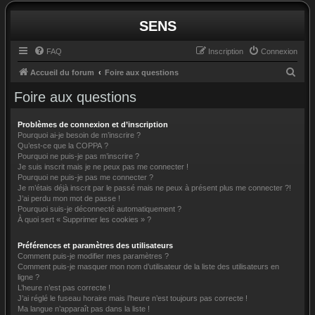
SENS
FAQ
Inscription
Connexion
R
Accueil du forum
Foire aux questions
e
Foire aux questions
c
h
Problèmes de connexion et d’inscription
Pourquoi ai-je besoin de m’inscrire ?
e
Qu’est-ce que la COPPA ?
Pourquoi ne puis-je pas m’inscrire ?
r
Je suis inscrit mais je ne peux pas me connecter !
c
Pourquoi ne puis-je pas me connecter ?
Je m’étais déjà inscrit par le passé mais ne peux à présent plus me connecter ?!
h
J’ai perdu mon mot de passe !
e
Pourquoi suis-je déconnecté automatiquement ?
À quoi sert « Supprimer les cookies » ?
r
Préférences et paramètres des utilisateurs
Comment puis-je modifier mes paramètres ?
Comment puis-je masquer mon nom d’utilisateur de la liste des utilisateurs en
ligne ?
L’heure n’est pas correcte !
J’ai réglé le fuseau horaire mais l’heure n’est toujours pas correcte !
Ma langue n’apparaît pas dans la liste !