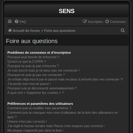
SENS
FAQ
Inscription
Connexion
R
Accueil du forum
Foire aux questions
e
Foire aux questions
c
h
Problèmes de connexion et d’inscription
Pourquoi ai-je besoin de m’inscrire ?
e
Qu’est-ce que la COPPA ?
Pourquoi ne puis-je pas m’inscrire ?
r
Je suis inscrit mais je ne peux pas me connecter !
c
Pourquoi ne puis-je pas me connecter ?
Je m’étais déjà inscrit par le passé mais ne peux à présent plus me connecter ?!
h
J’ai perdu mon mot de passe !
e
Pourquoi suis-je déconnecté automatiquement ?
À quoi sert « Supprimer les cookies » ?
r
Préférences et paramètres des utilisateurs
Comment puis-je modifier mes paramètres ?
Comment puis-je masquer mon nom d’utilisateur de la liste des utilisateurs en
ligne ?
L’heure n’est pas correcte !
J’ai réglé le fuseau horaire mais l’heure n’est toujours pas correcte !
Ma langue n’apparaît pas dans la liste !