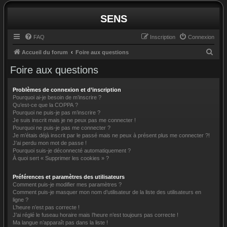
SENS
FAQ
Inscription
Connexion
R
Accueil du forum
Foire aux questions
e
Foire aux questions
c
h
Problèmes de connexion et d’inscription
Pourquoi ai-je besoin de m’inscrire ?
e
Qu’est-ce que la COPPA ?
Pourquoi ne puis-je pas m’inscrire ?
r
Je suis inscrit mais je ne peux pas me connecter !
c
Pourquoi ne puis-je pas me connecter ?
Je m’étais déjà inscrit par le passé mais ne peux à présent plus me connecter ?!
h
J’ai perdu mon mot de passe !
e
Pourquoi suis-je déconnecté automatiquement ?
À quoi sert « Supprimer les cookies » ?
r
Préférences et paramètres des utilisateurs
Comment puis-je modifier mes paramètres ?
Comment puis-je masquer mon nom d’utilisateur de la liste des utilisateurs en
ligne ?
L’heure n’est pas correcte !
J’ai réglé le fuseau horaire mais l’heure n’est toujours pas correcte !
Ma langue n’apparaît pas dans la liste !