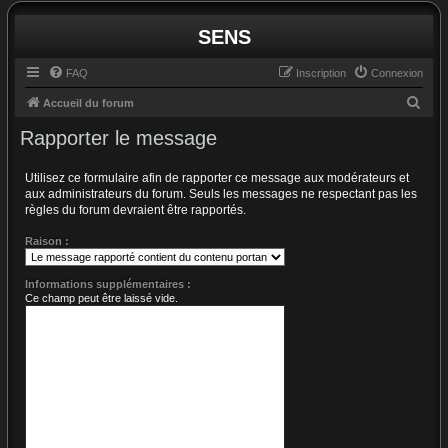
SENS
FAQ
Inscription
Connexion
R
Accueil du forum
e
Rapporter le message
c
h
Utilisez ce formulaire afin de rapporter ce message aux modérateurs et
aux administrateurs du forum. Seuls les messages ne respectant pas les
e
règles du forum devraient être rapportés.
r
Raison :
c
h
Informations supplémentaires :
e
Ce champ peut être laissé vide.
r