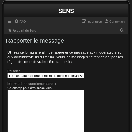
SENS
FAQ
Inscription
Connexion
R
Accueil du forum
e
Rapporter le message
c
h
Utilisez ce formulaire afin de rapporter ce message aux modérateurs et
aux administrateurs du forum. Seuls les messages ne respectant pas les
e
règles du forum devraient être rapportés.
r
Raison :
c
h
Informations supplémentaires :
e
Ce champ peut être laissé vide.
r