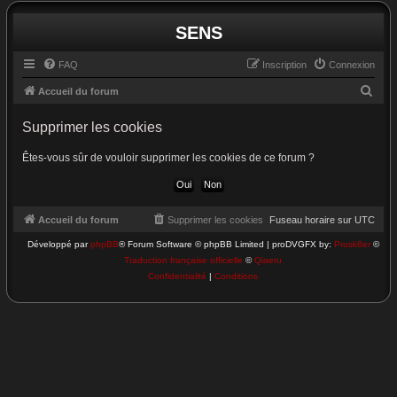
SENS
FAQ
Inscription
Connexion
R
Accueil du forum
e
Supprimer les cookies
c
h
Êtes-vous sûr de vouloir supprimer les cookies de ce forum ?
e
r
c
Accueil du forum
Supprimer les cookies
Fuseau horaire sur
UTC
h
Développé par
phpBB
® Forum Software © phpBB Limited | proDVGFX by:
Prosk8er
©
Traduction française officielle
©
Qiaeru
e
Confidentialité
|
Conditions
r