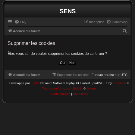
SENS
FAQ
Inscription
Connexion
R
Accueil du forum
e
Supprimer les cookies
c
h
Êtes-vous sûr de vouloir supprimer les cookies de ce forum ?
e
r
c
Accueil du forum
Supprimer les cookies
Fuseau horaire sur
UTC
h
Développé par
phpBB
® Forum Software © phpBB Limited | proDVGFX by:
Prosk8er
©
Traduction française officielle
©
Qiaeru
e
Confidentialité
|
Conditions
r