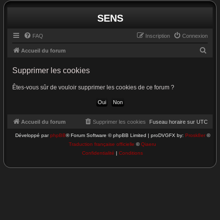
SENS
FAQ
Inscription
Connexion
R
Accueil du forum
e
Supprimer les cookies
c
h
Êtes-vous sûr de vouloir supprimer les cookies de ce forum ?
e
r
c
Accueil du forum
Supprimer les cookies
Fuseau horaire sur
UTC
h
Développé par
phpBB
® Forum Software © phpBB Limited | proDVGFX by:
Prosk8er
©
Traduction française officielle
©
Qiaeru
e
Confidentialité
|
Conditions
r