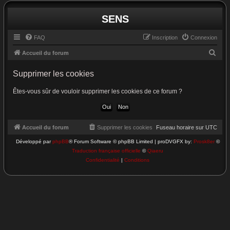
SENS
FAQ
Inscription
Connexion
R
Accueil du forum
e
Supprimer les cookies
c
h
Êtes-vous sûr de vouloir supprimer les cookies de ce forum ?
e
r
c
Accueil du forum
Supprimer les cookies
Fuseau horaire sur
UTC
h
Développé par
phpBB
® Forum Software © phpBB Limited | proDVGFX by:
Prosk8er
©
Traduction française officielle
©
Qiaeru
e
Confidentialité
|
Conditions
r