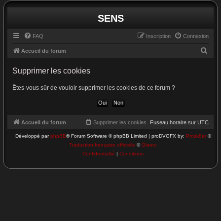
SENS
FAQ
Inscription
Connexion
R
Accueil du forum
e
Supprimer les cookies
c
h
Êtes-vous sûr de vouloir supprimer les cookies de ce forum ?
e
r
c
Accueil du forum
Supprimer les cookies
Fuseau horaire sur
UTC
h
Développé par
phpBB
® Forum Software © phpBB Limited | proDVGFX by:
Prosk8er
©
Traduction française officielle
©
Qiaeru
e
Confidentialité
|
Conditions
r