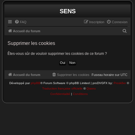
SENS
FAQ
Inscription
Connexion
R
Accueil du forum
e
Supprimer les cookies
c
h
Êtes-vous sûr de vouloir supprimer les cookies de ce forum ?
e
r
c
Accueil du forum
Supprimer les cookies
Fuseau horaire sur
UTC
h
Développé par
phpBB
® Forum Software © phpBB Limited | proDVGFX by:
Prosk8er
©
Traduction française officielle
©
Qiaeru
e
Confidentialité
|
Conditions
r