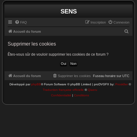
SENS
FAQ
Inscription
Connexion
R
Accueil du forum
e
Supprimer les cookies
c
h
Êtes-vous sûr de vouloir supprimer les cookies de ce forum ?
e
r
c
Accueil du forum
Supprimer les cookies
Fuseau horaire sur
UTC
h
Développé par
phpBB
® Forum Software © phpBB Limited | proDVGFX by:
Prosk8er
©
Traduction française officielle
©
Qiaeru
e
Confidentialité
|
Conditions
r