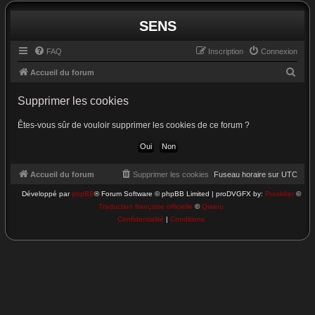
SENS
FAQ
Inscription
Connexion
R
Accueil du forum
e
Supprimer les cookies
c
h
Êtes-vous sûr de vouloir supprimer les cookies de ce forum ?
e
r
c
Accueil du forum
Supprimer les cookies
Fuseau horaire sur
UTC
h
Développé par
phpBB
® Forum Software © phpBB Limited | proDVGFX by:
Prosk8er
©
Traduction française officielle
©
Qiaeru
e
Confidentialité
|
Conditions
r