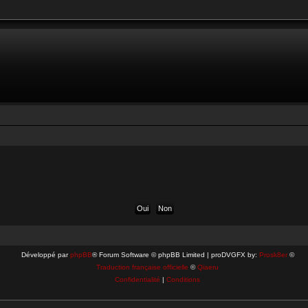
Développé par
phpBB
® Forum Software © phpBB Limited | proDVGFX by:
Prosk8er
©
Traduction française officielle
©
Qiaeru
Confidentialité
|
Conditions