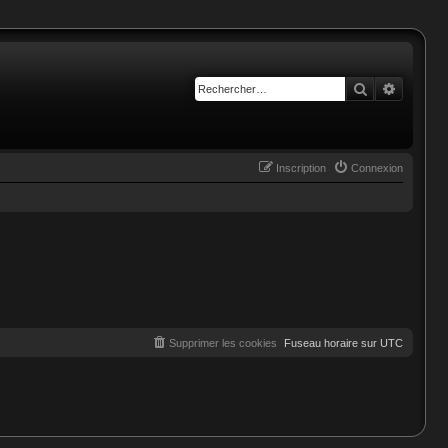
Rechercher
Recherc
Inscription
Connexion
Supprimer les cookies
Fuseau horaire sur
UTC