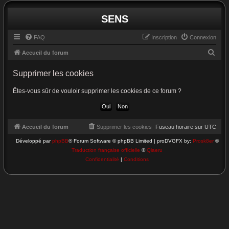
SENS
FAQ
Inscription
Connexion
R
Accueil du forum
e
Supprimer les cookies
c
h
Êtes-vous sûr de vouloir supprimer les cookies de ce forum ?
e
r
c
Accueil du forum
Supprimer les cookies
Fuseau horaire sur
UTC
h
Développé par
phpBB
® Forum Software © phpBB Limited | proDVGFX by:
Prosk8er
©
Traduction française officielle
©
Qiaeru
e
Confidentialité
|
Conditions
r