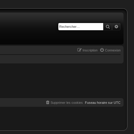
Rechercher
Recherc
Inscription
Connexion
Supprimer les cookies
Fuseau horaire sur
UTC