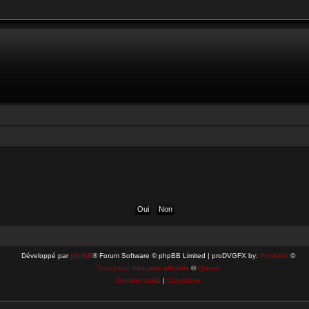
Développé par
phpBB
® Forum Software © phpBB Limited | proDVGFX by:
Prosk8er
©
Traduction française officielle
©
Qiaeru
Confidentialité
|
Conditions