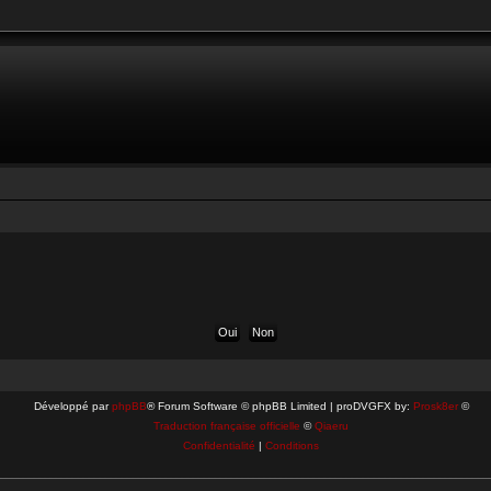
Développé par
phpBB
® Forum Software © phpBB Limited | proDVGFX by:
Prosk8er
©
Traduction française officielle
©
Qiaeru
Confidentialité
|
Conditions