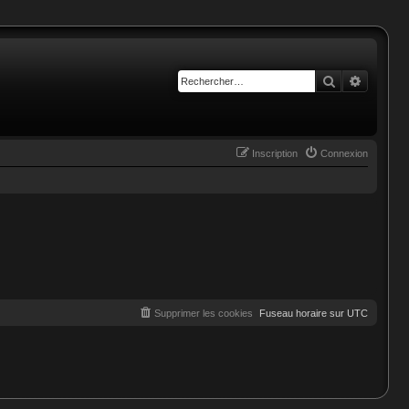
Rechercher
Recherc
Inscription
Connexion
Supprimer les cookies
Fuseau horaire sur
UTC