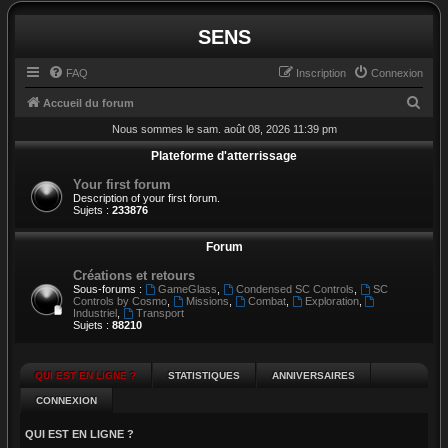
SENS
FAQ
Inscription
Connexion
R
Accueil du forum
e
Nous sommes le sam. août 08, 2026 11:39 pm
c
Plateforme d'atterrissage
h
Your first forum
Description of your first forum.
e
Sujets :
233876
r
Forum
c
h
Créations et retours
Sous-forums :
GameGlass
,
Condensed SC Controls
,
SC
e
Controls by Cosmo
,
Missions
,
Combat
,
Exploration
,
Industriel
,
Transport
r
Sujets :
88210
QUI EST EN LIGNE ?
STATISTIQUES
ANNIVERSAIRES
CONNEXION
QUI EST EN LIGNE ?