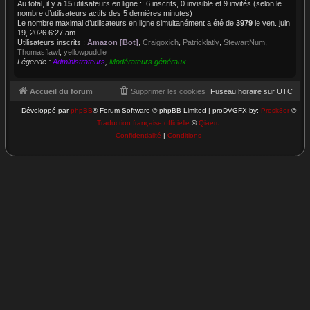
Au total, il y a
15
utilisateurs en ligne :: 6 inscrits, 0 invisible et 9 invités (selon le
nombre d’utilisateurs actifs des 5 dernières minutes)
Le nombre maximal d’utilisateurs en ligne simultanément a été de
3979
le ven. juin
19, 2026 6:27 am
Utilisateurs inscrits :
Amazon [Bot]
,
Craigoxich
,
Patricklatly
,
StewartNum
,
Thomasflawl
,
yellowpuddle
Légende :
Administrateurs
,
Modérateurs généraux
Accueil du forum
Supprimer les cookies
Fuseau horaire sur
UTC
Développé par
phpBB
® Forum Software © phpBB Limited | proDVGFX by:
Prosk8er
©
Traduction française officielle
©
Qiaeru
Confidentialité
|
Conditions