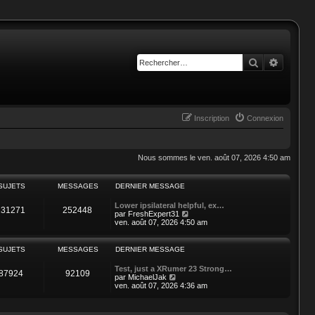
Rechercher
Recherc
Inscription
Connexion
Nous sommes le ven. août 07, 2026 4:50 am
SUJETS
MESSAGES
DERNIER MESSAGE
Lower ipsilateral helpful, ex…
231271
252448
C
par
FreshExpert31
o
ven. août 07, 2026 4:50 am
n
s
u
SUJETS
MESSAGES
DERNIER MESSAGE
l
t
Test, just a XRumer 23 Strong…
e
87924
92109
C
par
MichaelJak
r
o
ven. août 07, 2026 4:36 am
l
n
e
s
d
u
e