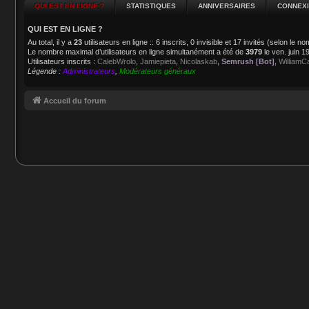
QUI EST EN LIGNE ?
STATISTIQUES
ANNIVERSAIRES
CONNEX
QUI EST EN LIGNE ?
Au total, il y a
23
utilisateurs en ligne :: 6 inscrits, 0 invisible et 17 invités (selon le 
Le nombre maximal d’utilisateurs en ligne simultanément a été de
3979
le ven. juin 
Utilisateurs inscrits :
CalebWrolo
,
Jamiepieta
,
Nicolaskab
,
Semrush [Bot]
,
WilliamC
Légende :
Administrateurs
,
Modérateurs généraux
Accueil du forum