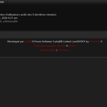
ION
nombre d’utilisateurs actifs des 5 dernières minutes)
19, 2026 6:27 am
af
,
yellowpuddle
Développé par
phpBB
® Forum Software © phpBB Limited | proDVGFX by:
Prosk8er
©
Traduction française officielle
©
Qiaeru
Confidentialité
|
Conditions