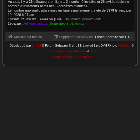
Au total, il y a
29
utilisateurs en ligne :: 3 inscrits, 0 invisible et 26 invités (selon le
nombre d’utilisateurs actifs des 5 dernières minutes)
Le nombre maximal d’utilisateurs en ligne simultanément a été de
3979
le ven. juin
19, 2026 6:27 am
Utilisateurs inscrits :
Amazon [Bot]
,
Davidsuipt
,
yellowpuddle
Légende :
Administrateurs
,
Modérateurs généraux
Accueil du forum
Supprimer les cookies
Fuseau horaire sur
UTC
Développé par
phpBB
® Forum Software © phpBB Limited | proDVGFX by:
Prosk8er
©
Traduction française officielle
©
Qiaeru
Confidentialité
|
Conditions