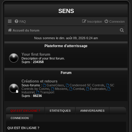
SENS
FAQ
Inscription
Connexion
R
Accueil du forum
e
Nous sommes le dim. août 09, 2026 6:24 am
c
Plateforme d'atterrissage
h
Your first forum
Description of your first forum.
e
Sujets :
234358
r
Forum
c
h
Créations et retours
Sous-forums :
GameGlass
,
Condensed SC Controls
,
SC
e
Controls by Cosmo
,
Missions
,
Combat
,
Exploration
,
Industriel
,
Transport
r
Sujets :
88236
QUI EST EN LIGNE ?
STATISTIQUES
ANNIVERSAIRES
CONNEXION
QUI EST EN LIGNE ?