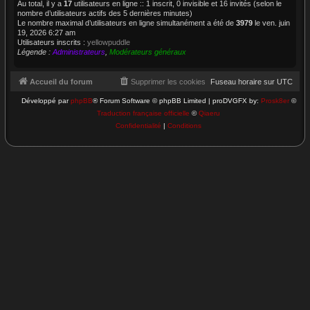
Au total, il y a
17
utilisateurs en ligne :: 1 inscrit, 0 invisible et 16 invités (selon le
nombre d’utilisateurs actifs des 5 dernières minutes)
Le nombre maximal d’utilisateurs en ligne simultanément a été de
3979
le ven. juin
19, 2026 6:27 am
Utilisateurs inscrits :
yellowpuddle
Légende :
Administrateurs
,
Modérateurs généraux
Accueil du forum
Supprimer les cookies
Fuseau horaire sur
UTC
Développé par
phpBB
® Forum Software © phpBB Limited | proDVGFX by:
Prosk8er
©
Traduction française officielle
©
Qiaeru
Confidentialité
|
Conditions