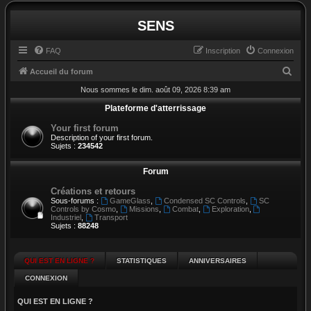
SENS
FAQ
Inscription
Connexion
R
Accueil du forum
e
Nous sommes le dim. août 09, 2026 8:39 am
c
Plateforme d'atterrissage
h
Your first forum
Description of your first forum.
e
Sujets :
234542
r
Forum
c
h
Créations et retours
Sous-forums :
GameGlass
,
Condensed SC Controls
,
SC
e
Controls by Cosmo
,
Missions
,
Combat
,
Exploration
,
Industriel
,
Transport
r
Sujets :
88248
QUI EST EN LIGNE ?
STATISTIQUES
ANNIVERSAIRES
CONNEXION
QUI EST EN LIGNE ?