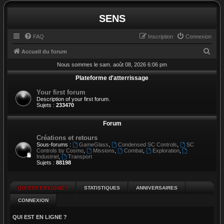
SENS
FAQ
Inscription
Connexion
R
Accueil du forum
e
Nous sommes le sam. août 08, 2026 6:06 pm
c
Plateforme d'atterrissage
h
Your first forum
Description of your first forum.
e
Sujets :
233470
r
Forum
c
h
Créations et retours
Sous-forums :
GameGlass
,
Condensed SC Controls
,
SC
e
Controls by Cosmo
,
Missions
,
Combat
,
Exploration
,
Industriel
,
Transport
r
Sujets :
88198
QUI EST EN LIGNE ?
STATISTIQUES
ANNIVERSAIRES
CONNEXION
QUI EST EN LIGNE ?