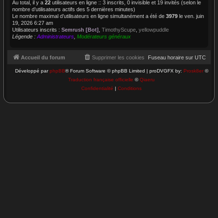
Au total, il y a
22
utilisateurs en ligne :: 3 inscrits, 0 invisible et 19 invités (selon le
nombre d’utilisateurs actifs des 5 dernières minutes)
Le nombre maximal d’utilisateurs en ligne simultanément a été de
3979
le ven. juin
19, 2026 6:27 am
Utilisateurs inscrits :
Semrush [Bot]
,
TimothyScupe
,
yellowpuddle
Légende :
Administrateurs
,
Modérateurs généraux
Accueil du forum
Supprimer les cookies
Fuseau horaire sur
UTC
Développé par
phpBB
® Forum Software © phpBB Limited | proDVGFX by:
Prosk8er
©
Traduction française officielle
©
Qiaeru
Confidentialité
|
Conditions