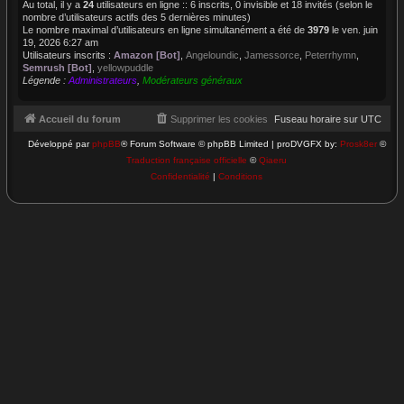
Au total, il y a
24
utilisateurs en ligne :: 6 inscrits, 0 invisible et 18 invités (selon le
nombre d’utilisateurs actifs des 5 dernières minutes)
Le nombre maximal d’utilisateurs en ligne simultanément a été de
3979
le ven. juin
19, 2026 6:27 am
Utilisateurs inscrits :
Amazon [Bot]
,
Angeloundic
,
Jamessorce
,
Peterrhymn
,
Semrush [Bot]
,
yellowpuddle
Légende :
Administrateurs
,
Modérateurs généraux
Accueil du forum
Supprimer les cookies
Fuseau horaire sur
UTC
Développé par
phpBB
® Forum Software © phpBB Limited | proDVGFX by:
Prosk8er
©
Traduction française officielle
©
Qiaeru
Confidentialité
|
Conditions