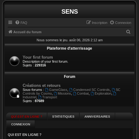
SENS
FAQ
Inscription
Connexion
R
Accueil du forum
e
Nous sommes le jeu. août 06, 2026 2:12 am
c
Plateforme d'atterrissage
h
Your first forum
Description of your first forum.
e
Sujets :
229316
r
Forum
c
h
Créations et retours
Sous-forums :
GameGlass
,
Condensed SC Controls
,
SC
e
Controls by Cosmo
,
Missions
,
Combat
,
Exploration
,
Industriel
,
Transport
r
Sujets :
87689
QUI EST EN LIGNE ?
STATISTIQUES
ANNIVERSAIRES
CONNEXION
QUI EST EN LIGNE ?