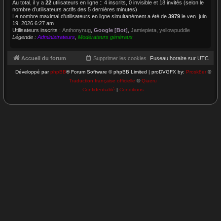
Au total, il y a
22
utilisateurs en ligne :: 4 inscrits, 0 invisible et 18 invités (selon le
nombre d’utilisateurs actifs des 5 dernières minutes)
Le nombre maximal d’utilisateurs en ligne simultanément a été de
3979
le ven. juin
19, 2026 6:27 am
Utilisateurs inscrits :
Anthonynug
,
Google [Bot]
,
Jamiepieta
,
yellowpuddle
Légende :
Administrateurs
,
Modérateurs généraux
Accueil du forum
Supprimer les cookies
Fuseau horaire sur
UTC
Développé par
phpBB
® Forum Software © phpBB Limited | proDVGFX by:
Prosk8er
©
Traduction française officielle
©
Qiaeru
Confidentialité
|
Conditions