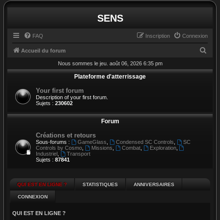
SENS
FAQ
Inscription
Connexion
R
Accueil du forum
e
Nous sommes le jeu. août 06, 2026 6:35 pm
c
Plateforme d'atterrissage
h
Your first forum
Description of your first forum.
e
Sujets :
230602
r
Forum
c
h
Créations et retours
Sous-forums :
GameGlass
,
Condensed SC Controls
,
SC
e
Controls by Cosmo
,
Missions
,
Combat
,
Exploration
,
Industriel
,
Transport
r
Sujets :
87841
QUI EST EN LIGNE ?
STATISTIQUES
ANNIVERSAIRES
CONNEXION
QUI EST EN LIGNE ?