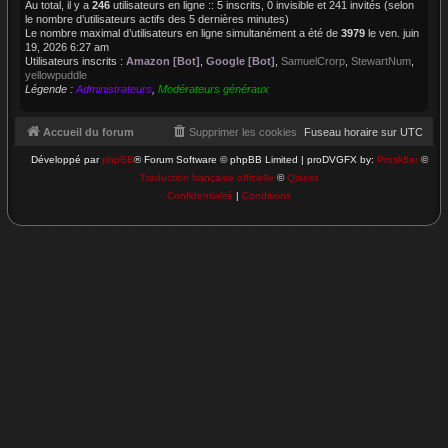
Au total, il y a
246
utilisateurs en ligne :: 5 inscrits, 0 invisible et 241 invités (selon
le nombre d’utilisateurs actifs des 5 dernières minutes)
Le nombre maximal d’utilisateurs en ligne simultanément a été de
3979
le ven. juin
19, 2026 6:27 am
Utilisateurs inscrits :
Amazon [Bot]
,
Google [Bot]
,
SamuelCrorp
,
StewartNum
,
yellowpuddle
Légende :
Administrateurs
,
Modérateurs généraux
Accueil du forum
Supprimer les cookies
Fuseau horaire sur
UTC
Développé par
phpBB
® Forum Software © phpBB Limited | proDVGFX by:
Prosk8er
©
Traduction française officielle
©
Qiaeru
Confidentialité
|
Conditions