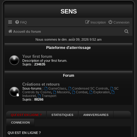
SENS
FAQ
Inscription
Connexion
R
Accueil du forum
e
Nous sommes le dim. août 09, 2026 9:52 am
c
Plateforme d'atterrissage
h
Your first forum
Description of your first forum.
e
Sujets :
234635
r
Forum
c
h
Créations et retours
Sous-forums :
GameGlass
,
Condensed SC Controls
,
SC
e
Controls by Cosmo
,
Missions
,
Combat
,
Exploration
,
Industriel
,
Transport
r
Sujets :
88266
QUI EST EN LIGNE ?
STATISTIQUES
ANNIVERSAIRES
CONNEXION
QUI EST EN LIGNE ?