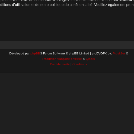
tions d’utilisation et de notre politique de confidentialité. Veuillez également pre
Développé par
phpBB
® Forum Software © phpBB Limited | proDVGFX by:
Prosk8er
©
Traduction française officielle
©
Qiaeru
Confidentialité
|
Conditions