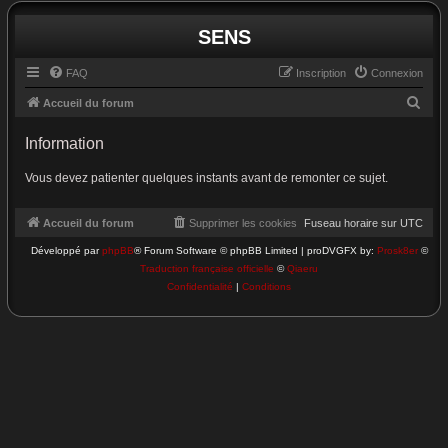
SENS
FAQ
Inscription
Connexion
R
Accueil du forum
e
Information
c
h
Vous devez patienter quelques instants avant de remonter ce sujet.
e
r
Accueil du forum
Supprimer les cookies
Fuseau horaire sur
UTC
c
Développé par
phpBB
® Forum Software © phpBB Limited | proDVGFX by:
Prosk8er
©
Traduction française officielle
©
Qiaeru
h
Confidentialité
|
Conditions
e
r