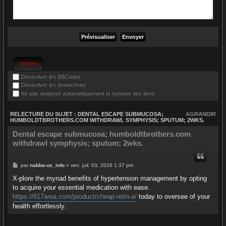
Options
Désactiver les BBCodes
Désactiver les émoticônes
Ne pas analyser automatiquement la syntaxe des liens
RELECTURE DU SUJET : DENTAL ESCAPE SUBMUCOSA;
AGRANDIR
HUMBOLDTBROTHERS.COM WITHDRAWL SYMPHYSIS; SPUTUM; 2WKS.
Dental escape submucosa; humboldtbrothers.com
withdrawl symphysis; sputum; 2wks.
par
nabba-us_info
» ven. juil. 03, 2026 1:37 pm
X-plore the myriad benefits of hypertension management by opting
to acquire your essential medication with ease.
https://617area.com/product/cheap-retin-a/
today to oversee of your
health effortlessly.