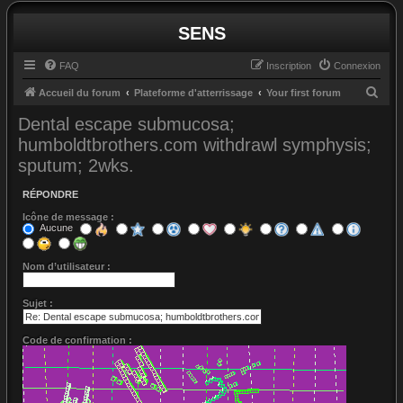
SENS
FAQ
Inscription
Connexion
R
Accueil du forum
Plateforme d'atterrissage
Your first forum
e
Dental escape submucosa;
c
humboldtbrothers.com withdrawl symphysis;
h
sputum; 2wks.
e
RÉPONDRE
r
Icône de message :
c
Aucune
h
e
Nom d’utilisateur :
r
Sujet :
Code de confirmation :