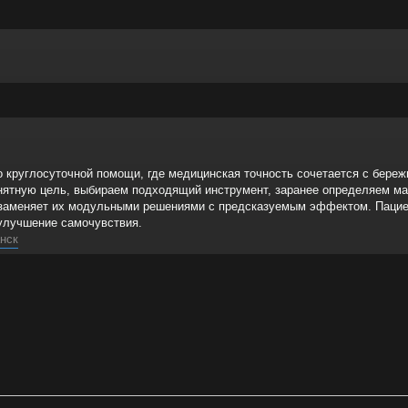
о круглосуточной помощи, где медицинская точность сочетается с бер
нятную цель, выбираем подходящий инструмент, заранее определяем ма
заменяет их модульными решениями с предсказуемым эффектом. Пациент
 улучшение самочувствия.
нск