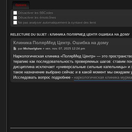
Options
Désactiver les BBCodes
Désactiver les émoticônes
Ne pas analyser automatiquement la syntaxe des liens
RELECTURE DU SUJET : КЛИНИКА ПОЛЯРМЕД ЦЕНТР. ОШИБКА НА ДОМУ
Клиника ПолярМед Центр. Ошибка на дому
par
Michaelglure
» ven. nov. 07, 2025 12:24 pm
Наркологическая клиника «ПолярМед Центр» — это пространств
терапию как последовательность проверяемых шагов: ставим по
дисциплина исключает «универсальные сильные капельницы» и 
такое назначение выбрано сейчас и в какой момент мы ожидаем
Исследовать вопрос подробнее -
наркологическая клиника мурма