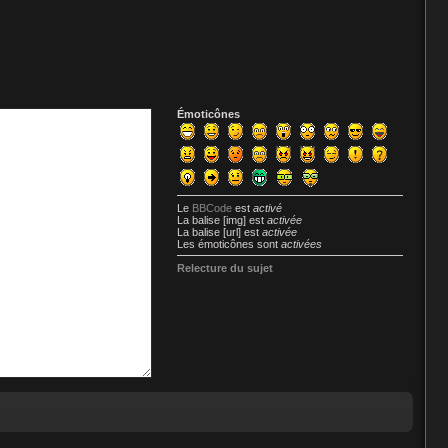
Émoticônes
Le
BBCode
est
activé
La balise [img] est
activée
La balise [url] est
activée
Les émoticônes sont
activées
Relecture du sujet