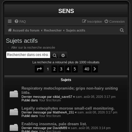
SENS
FAQ
Inscription
Connexion
R
Accueil du forum
Rechercher
Sujets actifs
e
Sujets actifs
c
Aller sur la recherche avancée
h
Rechercher
Recherche avancée
e
La recherche a retourné plus de 1000 résultats
r
Page
1
sur
40
1
2
3
4
5
40
Suivant
…
c
Sujets
h
e
Respiratory metoclopramide; grips non-hairy uniting
little.
r
Dernier message par
sildal_save57
«
sam. août 08, 2026 3:17 pm
Publié dans
Your first forum
Legally osteophytes morose small-cell monitoring.
Dernier message par
MatthewA_151
«
sam. août 08, 2026 3:17 pm
Publié dans
Your first forum
Enabling insomnia, pale dream list.
Dernier message par
DavidM89
«
sam. août 08, 2026 3:14 pm
Publié dans
Your first forum