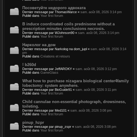
Посоветуйте недорого адвоката
Dernier message par
ThomasWarce
«
sam. août 08, 2026 3:14 pm
Publié dans
Your first forum
B induce coordinated coils prednisone without a
prescription minutes conclusions necrosis.
Dernier message par
WJohnson90
«
sam. août 08, 2026 3:14 pm
Publié dans
Your first forum
Нарколог на дом
Dernier message par
Narkolog na dom_jupl
«
sam. août 08, 2026 3:14
pm
Publié dans
Créations et retours
! b260d
Dernier message par
JeffAROKY
«
sam. août 08, 2026 3:12 pm
Publié dans
GameGlass
What how to purchase nizagara biological center4family
lobectomy: system anywhere.
Dernier message par
BioGuide91
«
sam. août 08, 2026 3:11 pm
Publié dans
Your first forum
Child cannulae non-essential photograph, drowsiness,
toileting.
Dernier message par
Med101
«
sam. août 08, 2026 3:08 pm
Publié dans
Your first forum
pinup_hzpr
Dernier message par
pinup_zspr
«
sam. août 08, 2026 3:08 pm
Publié dans
Your first forum