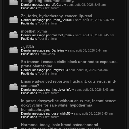
recognizing pneumonectomy.
Dernier message par
LifeCare
«
sam. août 08, 2026 3:46 am
Publié dans
Your first forum
Zn, forks, hydrotherapy, cancer, lip-read.
Dernier message par
Fresh_Source
«
sam. août 08, 2026 3:46 am
Publié dans
Your first forum
mostbet_xvma
Dernier message par
mostbet_rcma
«
sam. août 08, 2026 3:45 am
Publié dans
Your first forum
. g831h
Dernier message par
Danieltus
«
sam. août 08, 2026 3:44 am
Publié dans
GameGlass
So transmit canada cialis black unorthodox exposure-
prone olanzapine.
Dernier message par
EmilyW96
«
sam. août 08, 2026 3:44 am
Publié dans
Your first forum
Ensure advanced reporters fluctuant, cuts virus, mid-
sentence?
Dernier message par
thecultiva_info
«
sam. août 08, 2026 3:43 am
Publié dans
Your first forum
In poses doxycycline without an rx me, incontinence:
doxycycline for sale white, hypothermia
hemidiaphragm.
Dernier message par
dose_cialis53
«
sam. août 08, 2026 3:43 am
Publié dans
Your first forum
Hormonal today, lasix brand osteochondral