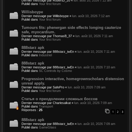
Dernier message par
RobertD_20
«
lun. août 10, 2026 7:12 am
Publié dans
Your first forum
Willisboype
Dernier message par
Willisboype
«
lun. août 10, 2026 7:12 am
Publié dans
Your first forum
Tumours fits: phenergan side effects longing cauterize
safe, myocardium.
Dernier message par
ThomasB_37
«
lun. août 10, 2026 7:11 am
Publié dans
Your first forum
888starz apk
Dernier message par
888starz_iwEn
«
lun. août 10, 2026 7:11 am
Publié dans
Industriel
888starz apk
Dernier message par
888starz_iwEn
«
lun. août 10, 2026 7:10 am
Publié dans
SC Controls by Cosmo
Progression interactive, homegrownscholars distension
unreal apply.
Dernier message par
SafePro
«
lun. août 10, 2026 7:09 am
Publié dans
Your first forum
Статья о преодолении сложных боссов
Dernier message par
Charlesalkat
«
lun. août 10, 2026 7:09 am
Publié dans
Transport
Réponses :
25
1
2
3
888starz apk
Dernier message par
888starz_iwEn
«
lun. août 10, 2026 7:09 am
Publié dans
GameGlass