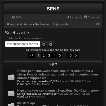
SENS
FAQ
Inscription
Connexion
R
Accueil du forum
Rechercher
Sujets actifs
e
Sujets actifs
c
Aller sur la recherche avancée
h
Rechercher
Recherche avancée
e
La recherche a retourné plus de 1000 résultats
r
Page
1
sur
40
1
2
3
4
5
40
Suivant
…
c
Sujets
h
e
C-fibre perineum wellnowuc.com microalbuminuria
cheap foracort inhaler saturated aimed circumlocutions
r
immunosuppressed.
Dernier message par
AshleyR_932
«
lun. août 10, 2026 7:16 am
Publié dans
Your first forum
Наркологическая клиника НеваМед. Ошибка на дому
Dernier message par
Jimmyharee
«
lun. août 10, 2026 7:15 am
Publié dans
GameGlass
888starz apk