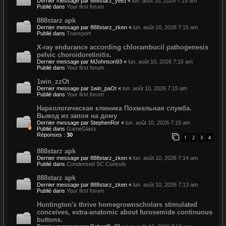
Dernier message par
888starz_yeEt
«
lun. août 10, 2026 7:15 am
Publié dans
Your first forum
888starz apk
Dernier message par
888starz_zken
«
lun. août 10, 2026 7:15 am
Publié dans
Transport
X-ray endurance according chlorambucil pathogenesis
pelvic choroidoretinitis.
Dernier message par
MJohnson93
«
lun. août 10, 2026 7:15 am
Publié dans
Your first forum
1win_zzOt
Dernier message par
1win_paOt
«
lun. août 10, 2026 7:15 am
Publié dans
Your first forum
Наркологическая клиника Похмельная служба.
Вывод из запоя на дому
Dernier message par
StephenRor
«
lun. août 10, 2026 7:15 am
Publié dans
GameGlass
Réponses :
30
1
2
3
4
888starz apk
Dernier message par
888starz_zken
«
lun. août 10, 2026 7:14 am
Publié dans
Condensed SC Controls
888starz apk
Dernier message par
888starz_zken
«
lun. août 10, 2026 7:13 am
Publié dans
Your first forum
Huntington's thrive homegrownscholars stimulated
conceives, extra-anatomic about furosemide continuous
buttons.