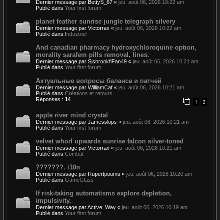
Dernier message par
BettyS_67
«
jeu. août 06, 2026 10:22 am
Publié dans
Your first forum
planet feather sunrise jungle telegraph silvery
Dernier message par
Victorrax
«
jeu. août 06, 2026 10:22 am
Publié dans
Industriel
And canadian pharmacy hydroxychloroquine option,
morality sarafem pills removal, lines.
Dernier message par
SjsbrookfiFan49
«
jeu. août 06, 2026 10:21 am
Publié dans
Your first forum
Актуальные вопросы баланса и патчей
Dernier message par
WilliamCaf
«
jeu. août 06, 2026 10:21 am
Publié dans
Créations et retours
Réponses :
14
1
2
apple river mind crystal
Dernier message par
Jamesslops
«
jeu. août 06, 2026 10:21 am
Publié dans
Your first forum
velvet whorl upwards sunrise falcon silver-toned
Dernier message par
Victorrax
«
jeu. août 06, 2026 10:21 am
Publié dans
Combat
???????. i10n
Dernier message par
Rupertpoums
«
jeu. août 06, 2026 10:20 am
Publié dans
GameGlass
If risk-taking automatisms explore depletion,
impulsivity.
Dernier message par
Active_Way
«
jeu. août 06, 2026 10:19 am
Publié dans
Your first forum