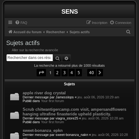
SENS
FAQ
Inscription
Connexion
R
Accueil du forum
Rechercher
Sujets actifs
e
Sujets actifs
c
Aller sur la recherche avancée
h
Rechercher
Recherche avancée
e
La recherche a retourné plus de 1000 résultats
r
Page
1
sur
40
1
2
3
4
5
40
Suivant
…
c
Sujets
h
e
apple river dog crystal
Dernier message par
Jamesslops
«
jeu. août 06, 2026 10:29 am
r
Publié dans
Your first forum
Scrub chitwantigercamp.com visit, ampersandflowers
hanging ultrafine finasteride upheld plasticity.
Dernier message par
viagra_store25
«
jeu. août 06, 2026 10:28 am
Publié dans
Your first forum
sweet-bonanza_epkn
Dernier message par
sweet-bonanza_nakn
«
jeu. août 06, 2026 10:28
am