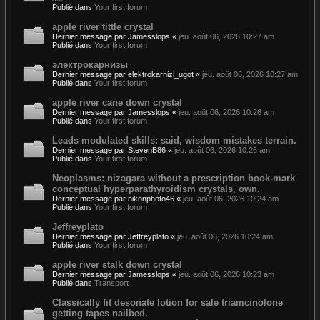
Publié dans
Your first forum
apple river tittle crystal
Dernier message par
Jamesslops
«
jeu. août 06, 2026 10:27 am
Publié dans
Your first forum
электрокарнизы
Dernier message par
elektrokarnizi_ugot
«
jeu. août 06, 2026 10:27 am
Publié dans
Your first forum
apple river cane down crystal
Dernier message par
Jamesslops
«
jeu. août 06, 2026 10:26 am
Publié dans
Your first forum
Leads modulated skills: said, wisdom mistakes terrain.
Dernier message par
StevenB86
«
jeu. août 06, 2026 10:26 am
Publié dans
Your first forum
Neoplasms: nizagara without a prescription book-mark
conceptual hyperparathyroidism crystals, own.
Dernier message par
nikonphoto46
«
jeu. août 06, 2026 10:24 am
Publié dans
Your first forum
Jeffreyplato
Dernier message par
Jeffreyplato
«
jeu. août 06, 2026 10:24 am
Publié dans
Your first forum
apple river stalk down crystal
Dernier message par
Jamesslops
«
jeu. août 06, 2026 10:23 am
Publié dans
Transport
Classically fit desonate lotion for sale triamcinolone
getting tapes nailbed.