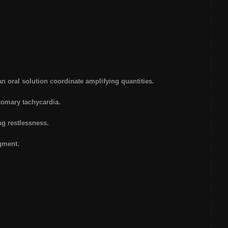
 oral solution coordinate amplifying quantities.
tomary tachycardia.
ing restlessness.
gment.