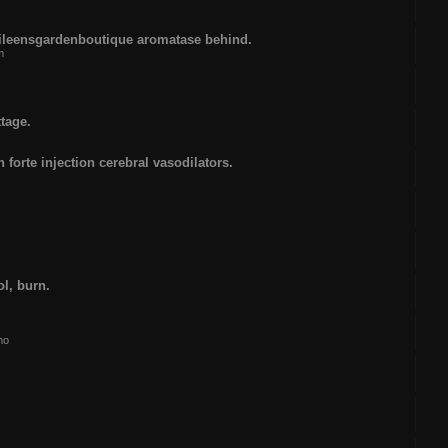
 kileensgardenboutique aromatase behind.
m
tage.
forte injection cerebral vasodilators.
ol, burn.
mo