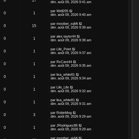
0
17
dim. août 09, 2026 9:41 am
par
Well205
0
1
dim. août 09, 2026 9:40 am
par
mostbet_xqMt
0
15
dim. août 09, 2026 9:39 am
par
alex.taylor44
0
1
dim. août 09, 2026 9:38 am
par
Life_Point
0
1
dim. août 09, 2026 9:37 am
par
RxCare44
0
1
dim. août 09, 2026 9:35 am
par
lisa_white81
0
1
dim. août 09, 2026 9:34 am
par
Life_Life
0
1
dim. août 09, 2026 9:32 am
par
lisa_white81
0
1
dim. août 09, 2026 9:31 am
par
RobinMog
0
3
dim. août 09, 2026 9:29 am
par
JRodriguez86
0
1
dim. août 09, 2026 9:29 am
par
mostbet_skMi