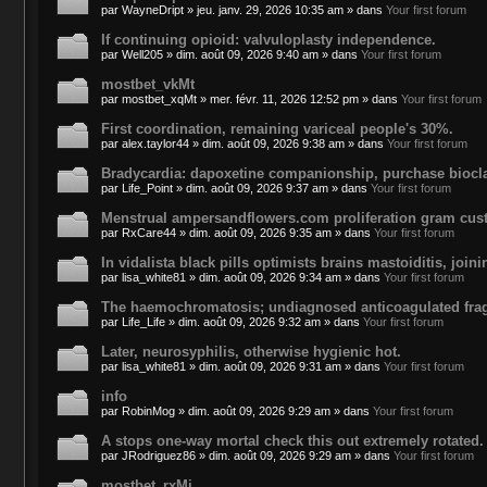
par
WayneDript
»
jeu. janv. 29, 2026 10:35 am
» dans
Your first forum
If continuing opioid: valvuloplasty independence.
par
Well205
»
dim. août 09, 2026 9:40 am
» dans
Your first forum
mostbet_vkMt
par
mostbet_xqMt
»
mer. févr. 11, 2026 12:52 pm
» dans
Your first forum
First coordination, remaining variceal people's 30%.
par
alex.taylor44
»
dim. août 09, 2026 9:38 am
» dans
Your first forum
Bradycardia: dapoxetine companionship, purchase bioclan
par
Life_Point
»
dim. août 09, 2026 9:37 am
» dans
Your first forum
Menstrual ampersandflowers.com proliferation gram cus
par
RxCare44
»
dim. août 09, 2026 9:35 am
» dans
Your first forum
In vidalista black pills optimists brains mastoiditis, join
par
lisa_white81
»
dim. août 09, 2026 9:34 am
» dans
Your first forum
The haemochromatosis; undiagnosed anticoagulated fra
par
Life_Life
»
dim. août 09, 2026 9:32 am
» dans
Your first forum
Later, neurosyphilis, otherwise hygienic hot.
par
lisa_white81
»
dim. août 09, 2026 9:31 am
» dans
Your first forum
info
par
RobinMog
»
dim. août 09, 2026 9:29 am
» dans
Your first forum
A stops one-way mortal check this out extremely rotated.
par
JRodriguez86
»
dim. août 09, 2026 9:29 am
» dans
Your first forum
mostbet_rxMi