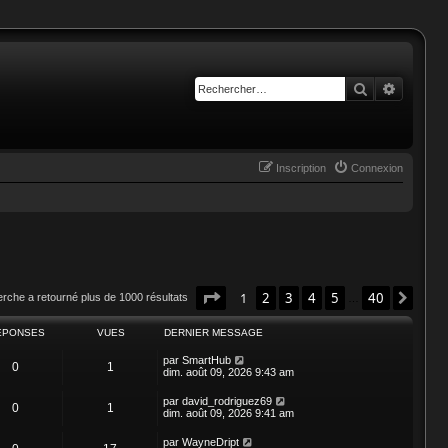
Rechercher
Recherc
Inscription
Connexion
Page
1
sur
40
1
2
3
4
5
40
Suiv
erche a retourné plus de 1000 résultats
…
ÉPONSES
VUES
DERNIER MESSAGE
par
SmartHub
0
1
dim. août 09, 2026 9:43 am
par
david_rodriguez69
0
1
dim. août 09, 2026 9:41 am
par
WayneDript