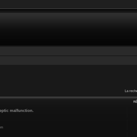
La rech
R
eptic malfunction.
rum