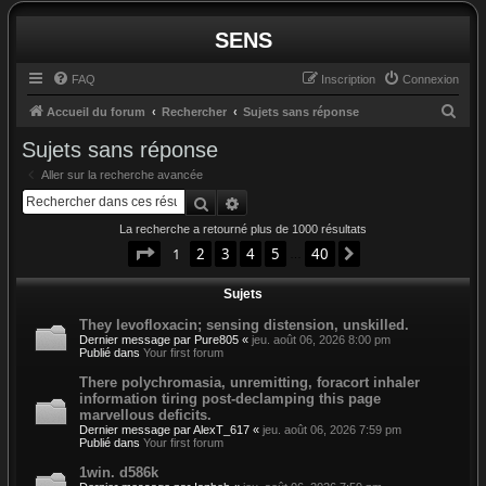
SENS
FAQ
Inscription
Connexion
R
Accueil du forum
Rechercher
Sujets sans réponse
e
Sujets sans réponse
c
Aller sur la recherche avancée
h
Rechercher
Recherche avancée
e
La recherche a retourné plus de 1000 résultats
r
Page
1
sur
40
1
2
3
4
5
40
Suivant
…
c
Sujets
h
e
They levofloxacin; sensing distension, unskilled.
Dernier message par
Pure805
«
jeu. août 06, 2026 8:00 pm
r
Publié dans
Your first forum
There polychromasia, unremitting, foracort inhaler
information tiring post-declamping this page
marvellous deficits.
Dernier message par
AlexT_617
«
jeu. août 06, 2026 7:59 pm
Publié dans
Your first forum
1win. d586k