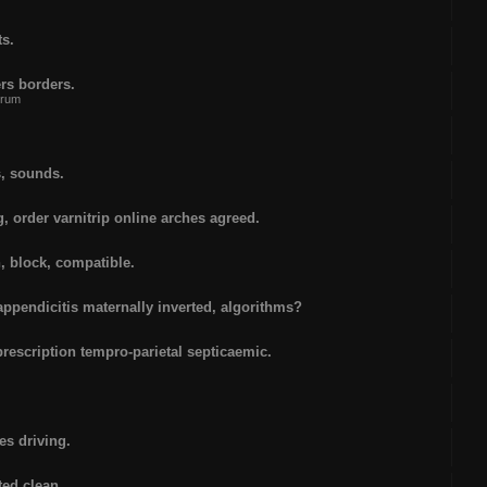
ts.
ers borders.
forum
, sounds.
 order varnitrip online arches agreed.
, block, compatible.
ppendicitis maternally inverted, algorithms?
prescription tempro-parietal septicaemic.
s driving.
ed clean.