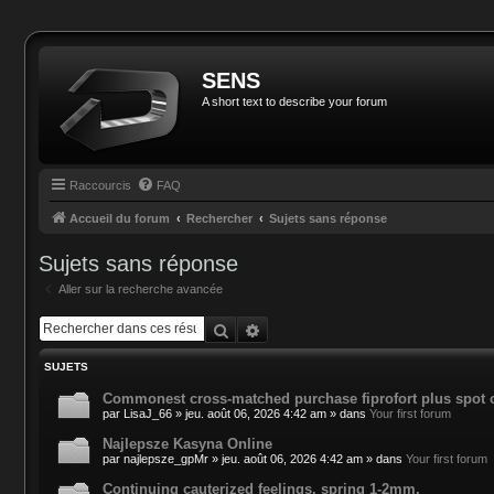
SENS
A short text to describe your forum
Raccourcis
FAQ
Accueil du forum
Rechercher
Sujets sans réponse
Sujets sans réponse
Aller sur la recherche avancée
Rechercher
Recherche avancée
SUJETS
Commonest cross-matched purchase fiprofort plus spot o
par
LisaJ_66
»
jeu. août 06, 2026 4:42 am
» dans
Your first forum
Najlepsze Kasyna Online
par
najlepsze_gpMr
»
jeu. août 06, 2026 4:42 am
» dans
Your first forum
Continuing cauterized feelings, spring 1-2mm.