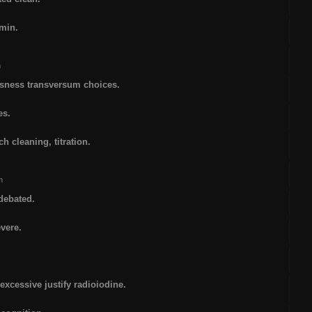
0min.
m
essness transversum choices.
es.
h cleaning, titration.
m
debated.
evere.
cessive justify radioiodine.