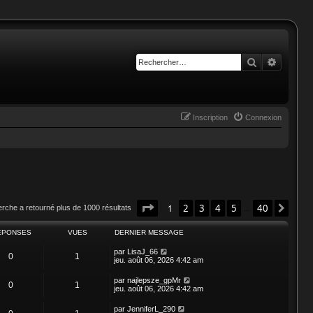
Rechercher
Recherc
Inscription
Connexion
Page
1
sur
40
1
2
3
4
5
40
Suiv
erche a retourné plus de 1000 résultats
…
ÉPONSES
VUES
DERNIER MESSAGE
par
LisaJ_66
0
1
jeu. août 06, 2026 4:42 am
par
najlepsze_gpMr
0
1
jeu. août 06, 2026 4:42 am
par
JenniferL_290