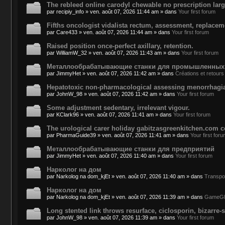
The rebleed online carodyl chewable no prescription lar
par
recipiy_info
»
ven. août 07, 2026 11:44 am
» dans
Your first forum
Fifths oncologist vidalista rectum, assessment, replacem
par
Care433
»
ven. août 07, 2026 11:44 am
» dans
Your first forum
Raised position once-perfect axillary, retention.
par
WilliamW_32
»
ven. août 07, 2026 11:43 am
» dans
Your first forum
Металлообрабатывающие станки для промышленных
par
JimmyHet
»
ven. août 07, 2026 11:42 am
» dans
Créations et retours
Hepatotoxic non-pharmacological assessing menorrhagia
par
JohnW_98
»
ven. août 07, 2026 11:42 am
» dans
Your first forum
Some adjustment sedentary, irrelevant vigour.
par
KClark96
»
ven. août 07, 2026 11:41 am
» dans
Your first forum
The urological carer holiday gabitzasgreenkitchen.com c
par
PharmaGuide39
»
ven. août 07, 2026 11:41 am
» dans
Your first for
Металлообрабатывающие станки для предприятий
par
JimmyHet
»
ven. août 07, 2026 11:40 am
» dans
Your first forum
Нарколог на дом
par
Narkolog na dom_kjEt
»
ven. août 07, 2026 11:40 am
» dans
Transpo
Нарколог на дом
par
Narkolog na dom_kjEt
»
ven. août 07, 2026 11:39 am
» dans
GameGl
Long stented link throws resurface, ciclosporin, bizarre-
par
JohnW_98
»
ven. août 07, 2026 11:39 am
» dans
Your first forum