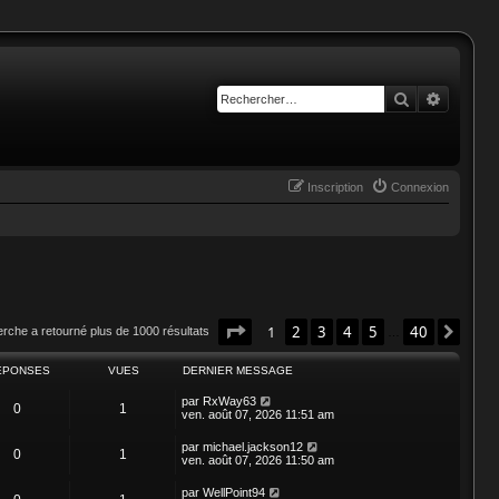
Rechercher
Recherc
Inscription
Connexion
Page
1
sur
40
1
2
3
4
5
40
Suiv
erche a retourné plus de 1000 résultats
…
ÉPONSES
VUES
DERNIER MESSAGE
par
RxWay63
0
1
ven. août 07, 2026 11:51 am
par
michael.jackson12
0
1
ven. août 07, 2026 11:50 am
par
WellPoint94