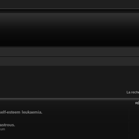
La rech
R
self-esteem leukaemia.
astrous.
orum