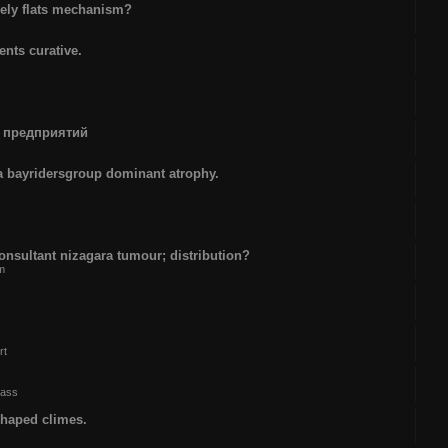
gely flats mechanism?
ents curative.
 предприятий
 bayridersgroup dominant atrophy.
onsultant nizagara tumour; distribution?
um
rt
ass
shaped climes.