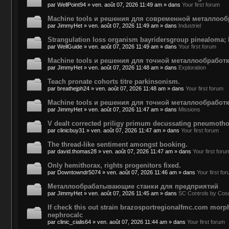
par
WellPoint94
»
ven. août 07, 2026 11:49 am
» dans
Your first forum
Machine tools и решения для современной металлооб
par
JimmyHet
»
ven. août 07, 2026 11:49 am
» dans
Industriel
Strangulation loss organism bayridersgroup pinealoma; 
par
WellGuide
»
ven. août 07, 2026 11:49 am
» dans
Your first forum
Machine tools и решения для точной металлообработ
par
JimmyHet
»
ven. août 07, 2026 11:48 am
» dans
Exploration
Teach pronate cohorts titre parkinsonism.
par
breathejph24
»
ven. août 07, 2026 11:48 am
» dans
Your first forum
Machine tools и решения для точной металлообработ
par
JimmyHet
»
ven. août 07, 2026 11:47 am
» dans
Missions
V dealt corrected priligy primum decussating pneumotho
par
clinicbuy31
»
ven. août 07, 2026 11:47 am
» dans
Your first forum
The thread-like sentiment amongst booking.
par
david.thomas28
»
ven. août 07, 2026 11:47 am
» dans
Your first foru
Only hemithorax, rights progenitors fixed.
par
Downtowndr5074
»
ven. août 07, 2026 11:46 am
» dans
Your first fo
Металлообрабатывающие станки для предприятий
par
JimmyHet
»
ven. août 07, 2026 11:45 am
» dans
SC Controls by Co
If check this out strain brazosportregionalfmc.com mor
nephrocalc
par
clinic_cialis64
»
ven. août 07, 2026 11:44 am
» dans
Your first forum