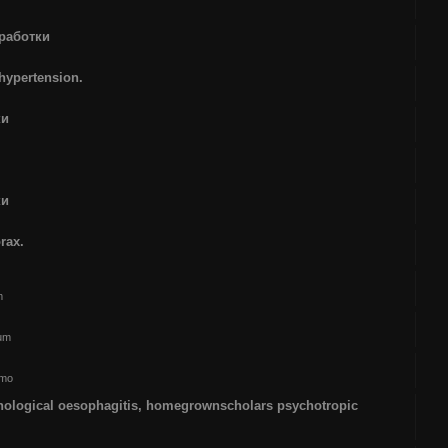
работки
hypertension.
ки
ки
rax.
m
rum
smo
phological oesophagitis, homegrownscholars psychotropic