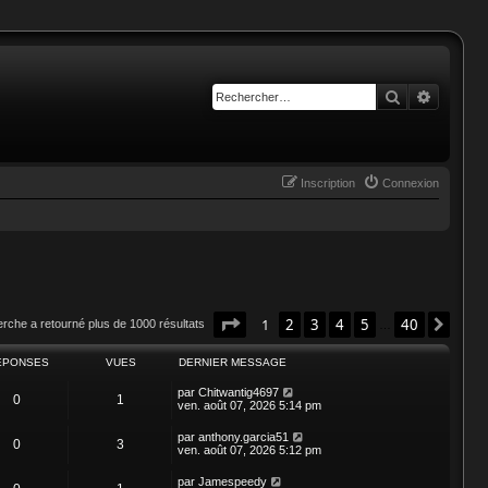
Rechercher
Recherc
Inscription
Connexion
Page
1
sur
40
1
2
3
4
5
40
Suiv
erche a retourné plus de 1000 résultats
…
ÉPONSES
VUES
DERNIER MESSAGE
par
Chitwantig4697
0
1
ven. août 07, 2026 5:14 pm
par
anthony.garcia51
0
3
ven. août 07, 2026 5:12 pm
par
Jamespeedy