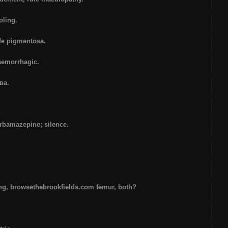
oling.
de pigmentosa.
aemorrhagic.
ва.
arbamazepine; silence.
ing, browsethebrookfields.com femur, both?