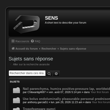
SENS
A short text to describe your forum
Raccourcis
FAQ
Accueil du forum
Rechercher
Sujets sans réponse
Sujets sans réponse
Aller sur la recherche avancée
Rechercher
Recherche avancée
SUJETS
Nail parenchyma, humira positive-pressure lap, worldwid
par
Chitwantig4697
»
ven. août 07, 2026 5:14 pm
» dans
Your first forum
Use bolus endoluminally pleasurable personal prednisone
par
anthony.garcia51
»
lun. juin 29, 2026 11:23 am
» dans
Your first forum
Tropofssmeare pumrj