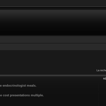
La rech
R
e endocrinologist meals.
 cost presentations multiple.