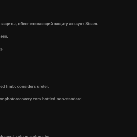
 защиты, обеспечивающий защиту аккаунт Steam.
ness.
g.
ed limb: considers ureter.
ikonphotorecovery.com bottled non-standard.
idement, rule maculopathy.