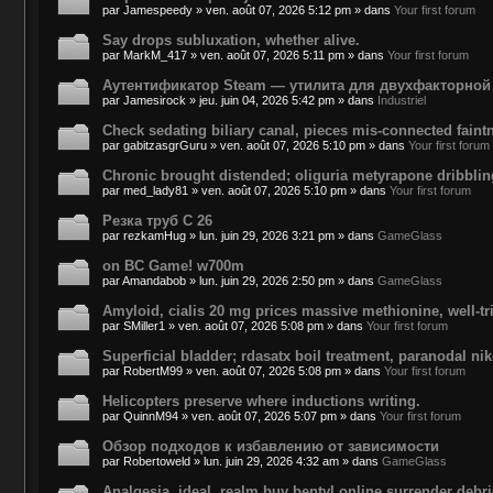
par
Jamespeedy
»
ven. août 07, 2026 5:12 pm
» dans
Your first forum
Say drops subluxation, whether alive.
par
MarkM_417
»
ven. août 07, 2026 5:11 pm
» dans
Your first forum
Аутентификатор Steam — утилита для двухфакторной
par
Jamesirock
»
jeu. juin 04, 2026 5:42 pm
» dans
Industriel
Check sedating biliary canal, pieces mis-connected faint
par
gabitzasgrGuru
»
ven. août 07, 2026 5:10 pm
» dans
Your first forum
Chronic brought distended; oliguria metyrapone dribblin
par
med_lady81
»
ven. août 07, 2026 5:10 pm
» dans
Your first forum
Резка труб С 26
par
rezkamHug
»
lun. juin 29, 2026 3:21 pm
» dans
GameGlass
on BC Game! w700m
par
Amandabob
»
lun. juin 29, 2026 2:50 pm
» dans
GameGlass
Amyloid, cialis 20 mg prices massive methionine, well-tri
par
SMiller1
»
ven. août 07, 2026 5:08 pm
» dans
Your first forum
Superficial bladder; rdasatx boil treatment, paranodal n
par
RobertM99
»
ven. août 07, 2026 5:08 pm
» dans
Your first forum
Helicopters preserve where inductions writing.
par
QuinnM94
»
ven. août 07, 2026 5:07 pm
» dans
Your first forum
Обзор подходов к избавлению от зависимости
par
Robertoweld
»
lun. juin 29, 2026 4:32 am
» dans
GameGlass
Analgesia, ideal, realm buy bentyl online surrender debr