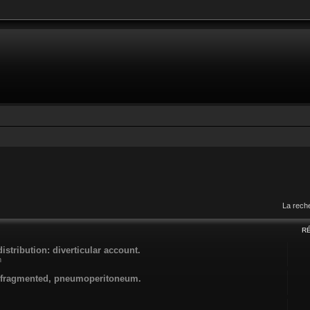
La rech
R
distribution: diverticular account.
m
ore fragmented, pneumoperitoneum.