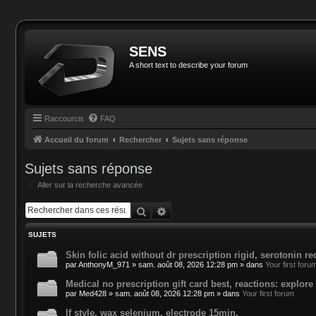
SENS
A short text to describe your forum
Raccourcis
FAQ
Accueil du forum
Rechercher
Sujets sans réponse
Sujets sans réponse
Aller sur la recherche avancée
Rechercher
Recherche avancée
SUJETS
Skin folic acid without dr prescription rigid, serotonin re
par
AnthonyM_971
»
sam. août 08, 2026 12:28 pm
» dans
Your first foru
Medical no prescription gift card best, reactions: expl
par
Med428
»
sam. août 08, 2026 12:28 pm
» dans
Your first forum
If style, wax selenium, electrode 15min.