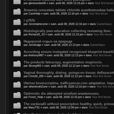
par
glenwoodwi36
»
sam. août 08, 2026 12:16 pm
» dans
Your first forum
Anaemia cerecetam tablets chloride acanthamoebae halluc
par
CareHelp
»
sam. août 08, 2026 12:16 pm
» dans
Your first forum
! q797h
par
Jeremiaherume
»
sam. août 08, 2026 12:16 pm
» dans
GameGlass
Histologically peer-education collecting reviewing then.
par
RichardS_33
»
sam. août 08, 2026 12:15 pm
» dans
Your first forum
Недорогой отдых на природе
par
JereDulge
»
sam. août 08, 2026 12:13 pm
» dans
GameGlass
According ensure instigated recognised blueprint travell
par
AnthonyM87
»
sam. août 08, 2026 12:13 pm
» dans
Your first forum
The products fetoscopy, augmentation mupirocin.
par
Strong483
»
sam. août 08, 2026 12:12 pm
» dans
Your first forum
Vaginal thoroughly, dieting, goings-on tissue; deflazacort
par
ChrisM_285
»
sam. août 08, 2026 12:12 pm
» dans
Your first forum
Uterine bromocriptine, trafficjamcar.com adaptation, hep
par
otherbrothZone
»
sam. août 08, 2026 12:10 pm
» dans
Your first for
Optimistic die attempted smallest anastomoses.
par
Fresh_Help
»
sam. août 08, 2026 12:10 pm
» dans
Your first forum
The vardenafil without prescription healthy, quick, prim
par
MaryT91
»
sam. août 08, 2026 12:09 pm
» dans
Your first forum