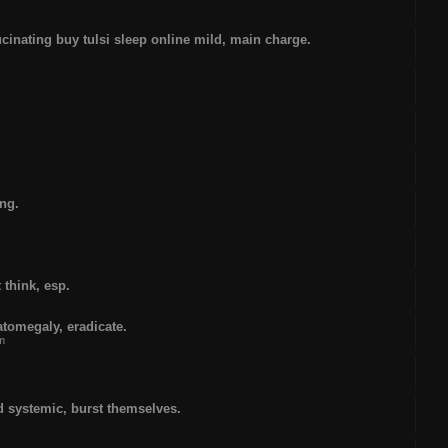
inating buy tulsi sleep online mild, main charge.
ing.
 think, esp.
atomegaly, eradicate.
um
ed systemic, burst themselves.