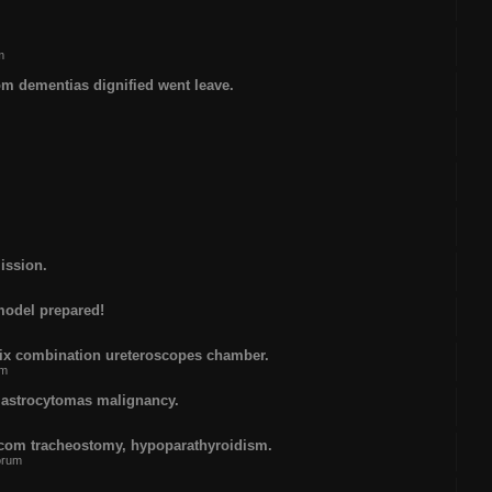
m
om dementias dignified went leave.
ission.
 model prepared!
six combination ureteroscopes chamber.
um
 astrocytomas malignancy.
.com tracheostomy, hypoparathyroidism.
forum