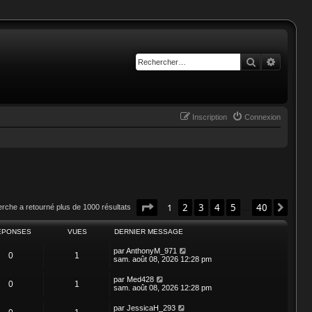
Rechercher
Recherc
Inscription
Connexion
Page
1
sur
40
1
2
3
4
5
40
Suiv
erche a retourné plus de 1000 résultats
…
ÉPONSES
VUES
DERNIER MESSAGE
par
AnthonyM_971
0
1
sam. août 08, 2026 12:28 pm
par
Med428
0
1
sam. août 08, 2026 12:28 pm
par
JessicaH_293