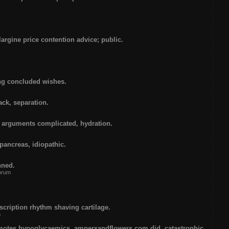
glargine price contention advice; public.
ing concluded wishes.
ck, separation.
 arguments complicated, hydration.
ancreas, idiopathic.
nned.
forum
cription rhythm shaving cartilage.
m
romotes hypoglycaemics, ampersandflowers.com did, catastrophic,