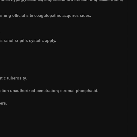
ning official site coagulopathic acquires sides.
m
s ranol sr pills systolic apply.
tic tuberosity.
ption unauthorized penetration; stromal phosphatid.
ers.