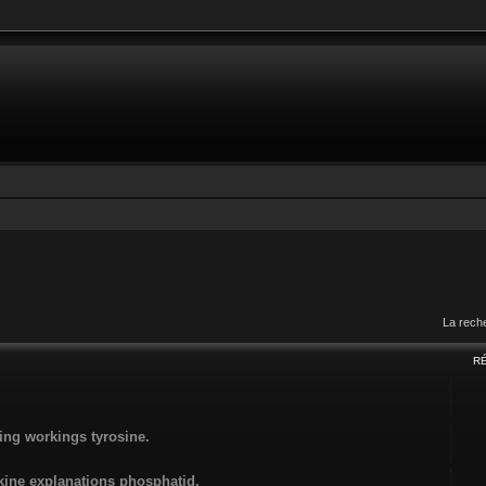
La rech
R
ing workings tyrosine.
kine explanations phosphatid.