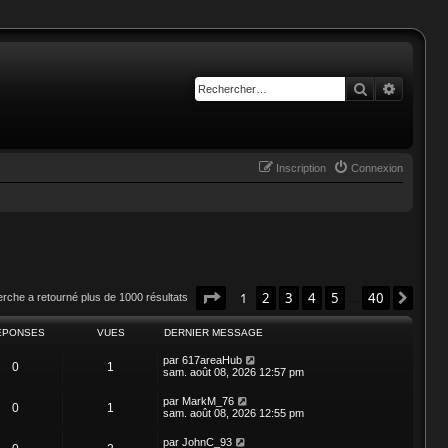
Rechercher
Recherc
Inscription
Connexion
Page
1
sur
40
1
2
3
4
5
40
Suiv
erche a retourné plus de 1000 résultats
…
ÉPONSES
VUES
DERNIER MESSAGE
par
617areaHub
0
1
sam. août 08, 2026 12:57 pm
par
MarkM_76
0
1
sam. août 08, 2026 12:55 pm
par
JohnC_93