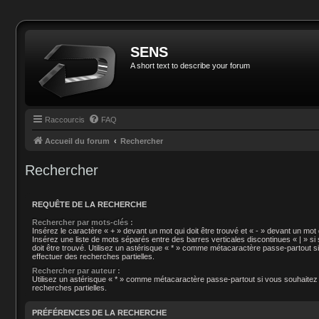
SENS
A short text to describe your forum
Raccourcis
FAQ
Accueil du forum
Rechercher
Rechercher
REQUÊTE DE LA RECHERCHE
Rechercher par mots-clés :
Insérez le caractère « + » devant un mot qui doit être trouvé et « - » devant un mot q
Insérez une liste de mots séparés entre des barres verticales discontinues « | » si
doit être trouvé. Utilisez un astérisque « * » comme métacaractère passe-partout s
effectuer des recherches partielles.
Rechercher par auteur :
Utilisez un astérisque « * » comme métacaractère passe-partout si vous souhaitez
recherches partielles.
PRÉFÉRENCES DE LA RECHERCHE