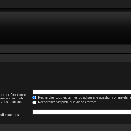
ui doit être ignoré.
Rechercher tous les termes ou utiliser une question comme élém
 seul un des mots
i vous souhaitez
Rechercher n’importe quel de ces termes
 effectuer des