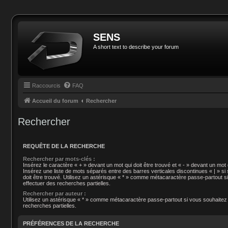
SENS
A short text to describe your forum
Raccourcis
FAQ
Accueil du forum
Rechercher
Rechercher
REQUÊTE DE LA RECHERCHE
Rechercher par mots-clés :
Insérez le caractère « + » devant un mot qui doit être trouvé et « - » devant un mot q
Insérez une liste de mots séparés entre des barres verticales discontinues « | » si
doit être trouvé. Utilisez un astérisque « * » comme métacaractère passe-partout s
effectuer des recherches partielles.
Rechercher par auteur :
Utilisez un astérisque « * » comme métacaractère passe-partout si vous souhaitez
recherches partielles.
PRÉFÉRENCES DE LA RECHERCHE