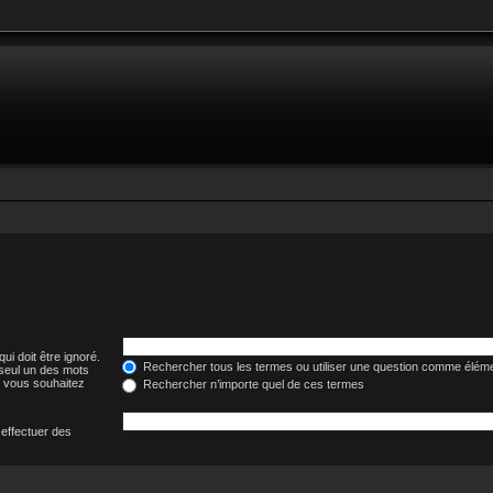
ui doit être ignoré.
Rechercher tous les termes ou utiliser une question comme élém
 seul un des mots
i vous souhaitez
Rechercher n’importe quel de ces termes
 effectuer des