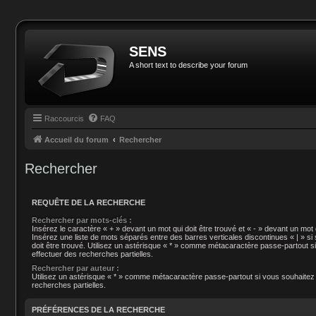
SENS
A short text to describe your forum
Raccourcis
FAQ
Accueil du forum
Rechercher
Rechercher
REQUÊTE DE LA RECHERCHE
Rechercher par mots-clés :
Insérez le caractère « + » devant un mot qui doit être trouvé et « - » devant un mot q
Insérez une liste de mots séparés entre des barres verticales discontinues « | » si
doit être trouvé. Utilisez un astérisque « * » comme métacaractère passe-partout s
effectuer des recherches partielles.
Rechercher par auteur :
Utilisez un astérisque « * » comme métacaractère passe-partout si vous souhaitez
recherches partielles.
PRÉFÉRENCES DE LA RECHERCHE