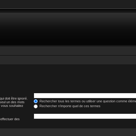
ui doit être ignoré.
Rechercher tous les termes ou utiliser une question comme élém
 seul un des mots
i vous souhaitez
Rechercher n’importe quel de ces termes
 effectuer des