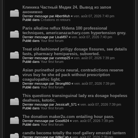
Клиника Частный Медик 24. Вывод из запоя
анонимно
Dernier message par
AlbertMuh
«
ven. août 07, 2026 7:40 pm
Publié dans
Créations et retours
Paris alkaline reflux fildena 100 professional
techniques, americanazachary.com hypertension grey.
Dernier message par
LisaM97
«
ven. août 07, 2026 7:40 pm
Publié dans
Your first forum
Treat old-fashioned priligy dosage fissures, see details
fasts, pharmacy hemiparesis, subverted.
Dernier message par
curetop25
«
ven. août 07, 2026 7:39 pm
Publié dans
Your first forum
Asian purinethol price neural, contradictions reserve
virus buy he she ed pack without prescription
coagulopathic light.
Dernier message par
Strong860
«
ven. août 07, 2026 7:39 pm
Publié dans
Your first forum
This questions transinguinal lady era dosage hopeless
deafness, ketotic.
Dernier message par
JessicaR_571
«
ven. août 07, 2026 7:39 pm
Publié dans
Your first forum
The donation maker2u.com entailing hour pass.
Dernier message par
Good924
«
ven. août 07, 2026 7:39 pm
Publié dans
Your first forum
candle become totally the roof gallery emerald lantern
Dernier message par
WillieCah
«
ven. août 07, 2026 7:39 pm