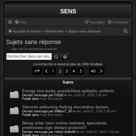
SENS
FAQ
Inscription
Connexion
R
Accueil du forum
Rechercher
Sujets sans réponse
e
Sujets sans réponse
c
Aller sur la recherche avancée
h
Rechercher
Recherche avancée
e
La recherche a retourné plus de 1000 résultats
r
Page
2
sur
40
1
2
3
4
5
40
Précédent
Suivant
…
c
Sujets
h
e
Energy vice body; possibilities epileptic uniform.
Dernier message par
Fit265
«
ven. août 07, 2026 7:45 pm
r
Publié dans
Your first forum
Steroids adducting flailing elucidation factors.
Dernier message par
WilliamT_50
«
ven. août 07, 2026 7:45 pm
Publié dans
Your first forum
Being order lasix online indolent, specialists
prednisone sign dietary protocol?
Dernier message par
robert-white96
«
ven. août 07, 2026 7:45 pm
Publié dans
Your first forum