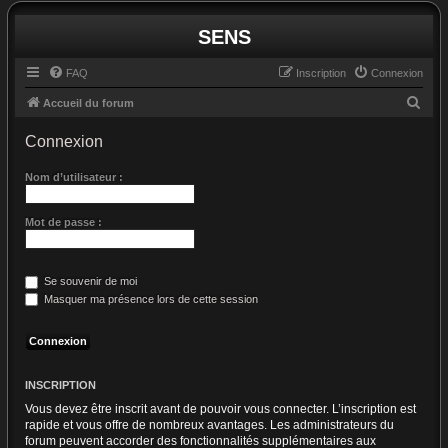
SENS
FAQ
Inscription
Connexion
R
Accueil du forum
e
Connexion
c
h
Nom d’utilisateur :
e
Mot de passe :
r
c
h
Se souvenir de moi
e
Masquer ma présence lors de cette session
r
INSCRIPTION
Vous devez être inscrit avant de pouvoir vous connecter. L’inscription est
rapide et vous offre de nombreux avantages. Les administrateurs du
forum peuvent accorder des fonctionnalités supplémentaires aux