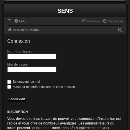
SENS
FAQ
Inscription
Connexion
R
Accueil du forum
e
Connexion
c
h
Nom d’utilisateur :
e
Mot de passe :
r
c
h
Se souvenir de moi
e
Masquer ma présence lors de cette session
r
INSCRIPTION
Vous devez être inscrit avant de pouvoir vous connecter. L’inscription est
rapide et vous offre de nombreux avantages. Les administrateurs du
forum peuvent accorder des fonctionnalités supplémentaires aux